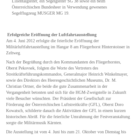
Lilientalgleiter, ein Segelgleiter SG 38 sowie ein beim
Österreichischen Bundesheer in Verwendung gewesenes
Segelflugzeug MUSGER MG 19.
Erfolgreiche Eröffnung der Luftfahrtausstellung
Am 4. Juni 2012 erfolgte die feierliche Eröffnung der
Militärluftfahrtaustellung im Hangar 8 am Fliegerhorst Hinterstoisser in
Zeltweg.
Nach der Begrüßung durch den Kommandanten des Fliegerhorstes,
Oberst Pekovsek, folgten die Worte des Vertreters des
Streitkräfteführungskommandos, Generalmajor Heinrich Winkelmayer,
sowie des Direktors des Heeresgeschichtlichen Museums, Dr. M.
Christian Ortner, die beide die gute Zusammenarbeit in der
Vergangenheit betonten und sich für die HGM-Zweigstelle in Zukunft
viele Besucher wünschten. Der Präsident der Gesellschaft zur
Förderung der Österreichischen Luftstreitkräfte (GFL), Oberst Doro
Kowatsch, schilderte danach die Aktivitäten der GFL in einem kurzen
historischen Abriß. Für die feierliche Umrahmung der Festveranstaltung
sorgte die Militärmusik Kärnten.
Die Ausstellung ist vom 4. Juni bis zum 21. Oktober von Dienstag bis