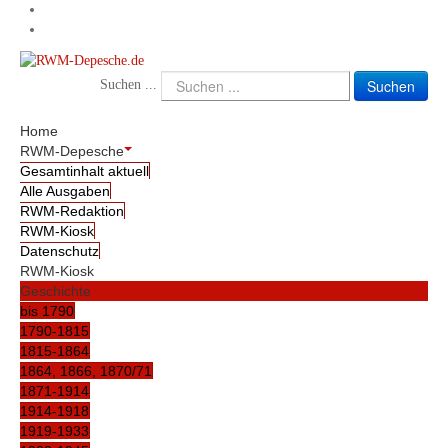
Suchen
Suchen ...
Home
RWM-Depesche
Gesamtinhalt aktuell
Alle Ausgaben
RWM-Redaktion
RWM-Kiosk
Datenschutz
RWM-Kiosk
Geschichte
bis 1790
1790-1815
1815-1864
1864, 1866, 1870/71
1871-1914
1914-1918
1919-1933