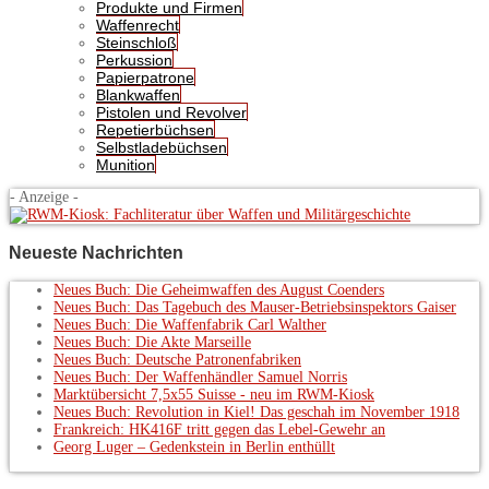
Produkte und Firmen
Waffenrecht
Steinschloß
Perkussion
Papierpatrone
Blankwaffen
Pistolen und Revolver
Repetierbüchsen
Selbstladebüchsen
Munition
- Anzeige -
Neueste Nachrichten
Neues Buch: Die Geheimwaffen des August Coenders
Neues Buch: Das Tagebuch des Mauser-Betriebsinspektors Gaiser
Neues Buch: Die Waffenfabrik Carl Walther
Neues Buch: Die Akte Marseille
Neues Buch: Deutsche Patronenfabriken
Neues Buch: Der Waffenhändler Samuel Norris
Marktübersicht 7,5x55 Suisse - neu im RWM-Kiosk
Neues Buch: Revolution in Kiel! Das geschah im November 1918
Frankreich: HK416F tritt gegen das Lebel-Gewehr an
Georg Luger – Gedenkstein in Berlin enthüllt