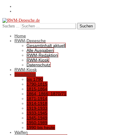
Suchen ...
Suchen
Home
RWM-Depesche
Gesamtinhalt aktuell
Alle Ausgaben
RWM-Redaktion
RWM-Kiosk
Datenschutz
RWM-Kiosk
Geschichte
bis 1790
1790-1815
1815-1864
1864, 1866, 1870/71
1871-1914
1914-1918
1919-1933
1933-1945
1945-1949
1950-1989
1990 bis heute
Waffen